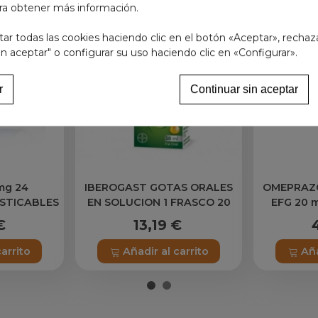
ra obtener más información.
r todas las cookies haciendo clic en el botón «Aceptar», rechaz
in aceptar" o configurar su uso haciendo clic en «Configurar».
r
Continuar sin aceptar
mg 24
IBEROGAST GOTAS ORALES
OMEPRAZ
STICABLES
EN SOLUCION 1 FRASCO 20
EFG 20 
ml
GASTRO
€
13,19 €
carrito
Añadir al carrito
Aña