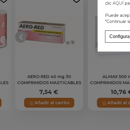
clic
AQUÍ
pa
Puede acepta
"Continuar s
Configura
AERO RED 40 mg 30
ALMAX 500 
BLES
COMPRIMIDOS MASTICABLES
COMPRIMIDOS MA
7,54 €
10,76 
Añadir al carrito
Añadir al 