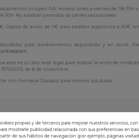
dicamentos incluyen IVA. Horario lunes a viernes de 08:30h a
4:30h. No existirán periodos de cierres vacacionales.
0€. Gastos de envío de 0€ para pedidos superiores a 60€, so
laborables para medicamentos disponibles y en stock. Pa
Contratación
.
e este es un sitio web legal para realizar la venta de medic
to 870/2013, de 8 de noviembre.
tar con Farmacia Costaluz para resolver sus dudas.
EGORÍA:
ookies propias y de terceros para mejorar nuestros servicios, con
 para mostrarle publicidad relacionada con sus preferencias en base
partir de sus hábitos de navegación (por ejemplo, páginas visita