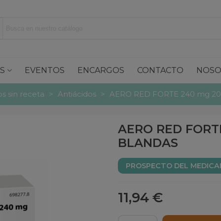
S
EVENTOS
ENCARGOS
CONTACTO
NOSO
 sin receta
>
Antiácidos
>
AERO RED FORTE 240 mg 2
AERO RED FORT
BLANDAS
PROSPECTO DEL MEDIC
11,94 €