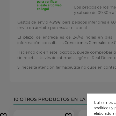
Los precios de los me
y sábado de 09:30h a 1
Gastos de envío 4,99€ para pedidos inferiores a 6
envío en ámbito peninsular nacional.
El plazo de entrega es de 24/48 horas en días 
información consulta las
Condiciones Generales de 
Haciendo clic en este logotipo, puede comprobar qu
sin receta a través de internet, según el Real Decre
Si necesita atención farmacéutica no dude en contac
10 OTROS PRODUCTOS EN LA MISMA CAT
Utilizamos c
analíticos y
elaborado a 