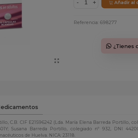
-
+
Añadir al 
Referencia:
698277
¿Tienes 
edicamentos
llo, C.B. CIF E21596242 (Lda. María Elena Barreda Portillo, co
1Y; Susana Barreda Portillo, colegiado nº 932, DNI 4420
macéuticos de Huelva. NICA: 23118.