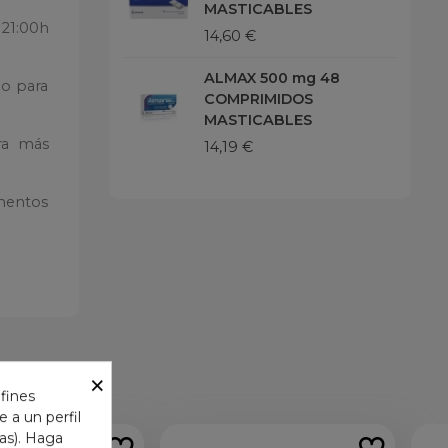
MASTICABLES
 21:00h
14,60 €
ALMAX 500 mg 48
lo para
COMPRIMIDOS
MASTICABLES
ra más
14,19 €
amentos
×
 fines
 a un perfil
das). Haga