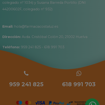
colegiado nº 1034) y Susana Barreda Portillo (DNI
44200602F, colegiado nº 932)
Email:
hola@farmaciacostaluz.es
Dirección:
Avda. Cristóbal Colón 20, 21002 Huelva
Teléfono:
959 241 825 - 618 991 703
959 241 825
618 991 703