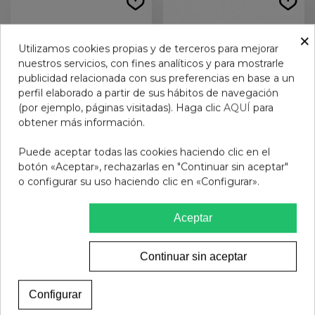
×
Utilizamos cookies propias y de terceros para mejorar
nuestros servicios, con fines analíticos y para mostrarle
publicidad relacionada con sus preferencias en base a un
perfil elaborado a partir de sus hábitos de navegación
(por ejemplo, páginas visitadas). Haga clic
AQUÍ
para
obtener más información.
Puede aceptar todas las cookies haciendo clic en el
AERO RED 120 mg 40
ALMAX 500 mg 24
botón «Aceptar», rechazarlas en "Continuar sin aceptar"
COMPRIMIDOS
COMPRIMIDOS
o configurar su uso haciendo clic en «Configurar».
MASTICABLES
MASTICABLES
11,14 €
10,76 €
Aceptar
Añadir al carrito
Añadir al carrito
Continuar sin aceptar
Configurar