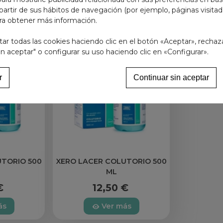
partir de sus hábitos de navegación (por ejemplo, páginas visita
ra obtener más información.
r todas las cookies haciendo clic en el botón «Aceptar», rechaz
in aceptar" o configurar su uso haciendo clic en «Configurar».
al 2-3 veces al día con 10 ml del colutorio sin diluir, dejando 
r
Continuar sin aceptar
nuto.
para desarrollar un acción hidratante y refrescante.
otro tipo de líquido o alimento hasta pasados unos 15 minutos.
UTORIO 500
XERO LACER COLUTORIO 500
ML
€
12,50 €
ás
Ver más