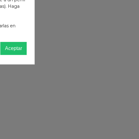
das). Haga
arlas en
que el
Aceptar