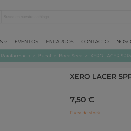
S
EVENTOS
ENCARGOS
CONTACTO
NOSO
Parafarmacia
>
Bucal
>
Boca Seca
>
XERO LACER SPRA
XERO LACER SPR
7,50 €
Fuera de stock