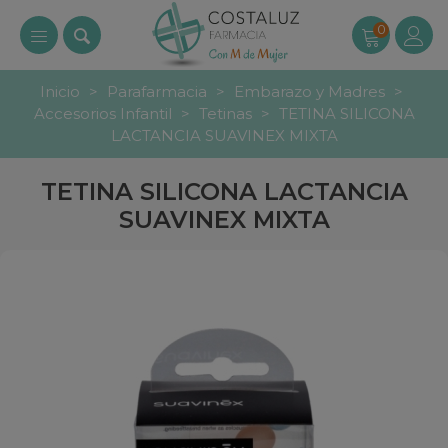
0
Inicio
>
Parafarmacia
>
Embarazo y Madres
>
Accesorios Infantil
>
Tetinas
>
TETINA SILICONA
LACTANCIA SUAVINEX MIXTA
TETINA SILICONA LACTANCIA
SUAVINEX MIXTA