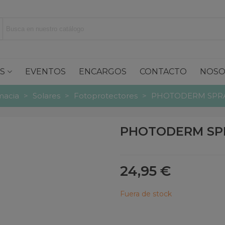
S
EVENTOS
ENCARGOS
CONTACTO
NOSO
macia
>
Solares
>
Fotoprotectores
>
PHOTODERM SPRA
PHOTODERM SPR
24,95 €
Fuera de stock