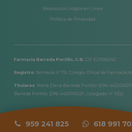
Resolución Litigios en Línea
Política de Privacidad
Farmacia Barreda Portillo, C.B.
CIF E21596242
Registro
: farmacia nº 79, Colegio Oficial de Farmacéut
Titulares
: María Elena Barreda Portillo (DNI 44200601Y
Barreda Portillo (DNI 44200602F, colegiado nº 932)
959 241 825
618 991 70