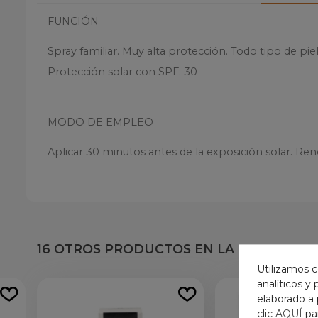
FUNCIÓN
Spray familiar. Muy alta protección. Todo tipo de piel
Protección solar con SPF: 30
MODO DE EMPLEO
Aplicar 30 minutos antes de la exposición solar. Reno
16 OTROS PRODUCTOS EN LA MISMA CAT
Utilizamos c
analíticos y
elaborado a 
clic
AQUÍ
pa