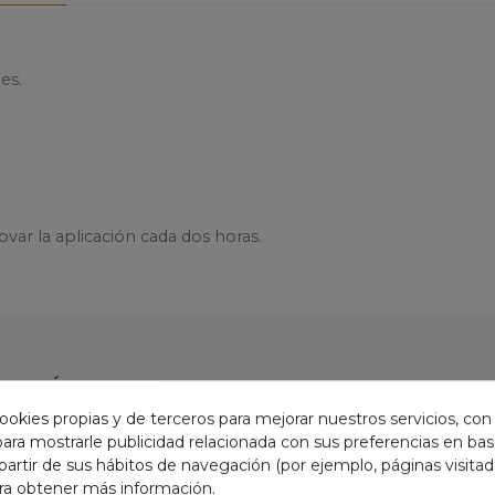
es.
var la aplicación cada dos horas.
Leer más
EGORÍA:
ookies propias y de terceros para mejorar nuestros servicios, con
 para mostrarle publicidad relacionada con sus preferencias en base
partir de sus hábitos de navegación (por ejemplo, páginas visita
ra obtener más información.