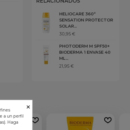
RELACIONADOS
HELIOCARE 360º
SENSATION PROTECTOR
SOLAR...
30,95 €
PHOTODERM M SPF50+
BIODERMA 1 ENVASE 40
ML...
21,95 €
×
 fines
 a un perfil
das). Haga