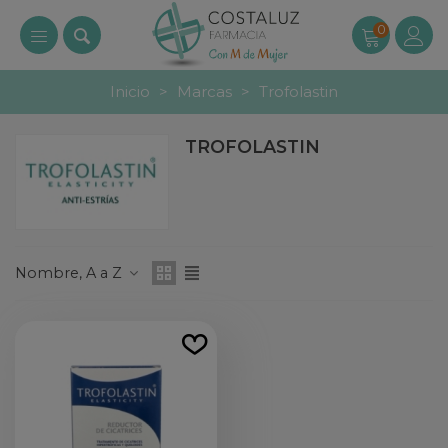
0
Inicio
>
Marcas
>
Trofolastin
TROFOLASTIN
Nombre, A a Z