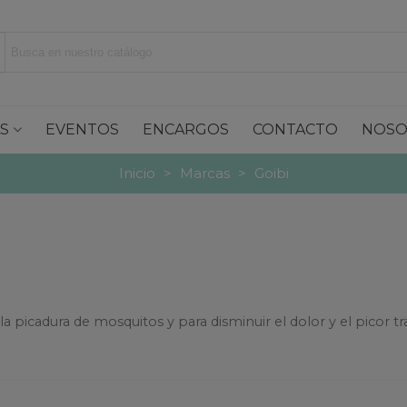
S
EVENTOS
ENCARGOS
CONTACTO
NOSO
Inicio
>
Marcas
>
Goibi
a picadura de mosquitos y para disminuir el dolor y el picor t
Leer más