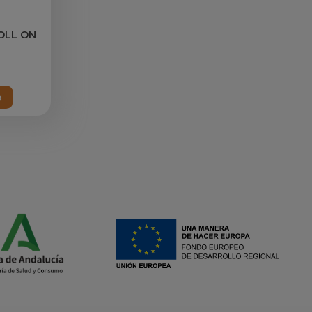
ROLL ON
o