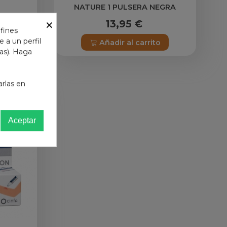
NATURE 1 PULSERA NEGRA
×
13,95 €
 fines
 a un perfil
o
Añadir al carrito
das). Haga
arlas en
Aceptar