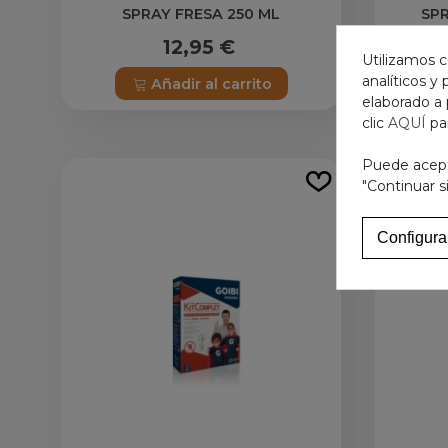
SPRAY FRESA 250 ML
SP
12,95 €
Utilizamos c
analíticos y
Añadir al carrito
elaborado a 
clic
AQUÍ
pa
Puede acepta
"Continuar s
Configura