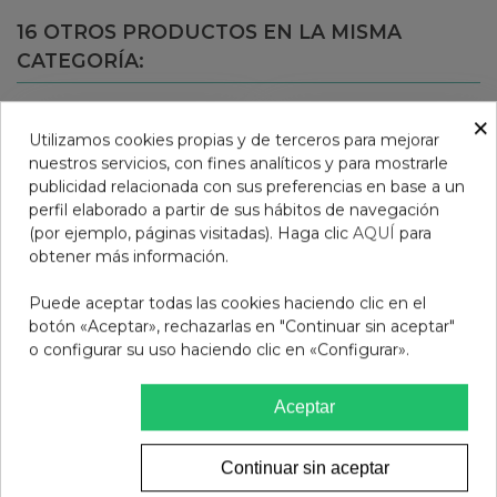
16 OTROS PRODUCTOS EN LA MISMA
CATEGORÍA:
×
Utilizamos cookies propias y de terceros para mejorar
nuestros servicios, con fines analíticos y para mostrarle
publicidad relacionada con sus preferencias en base a un
perfil elaborado a partir de sus hábitos de navegación
(por ejemplo, páginas visitadas). Haga clic
AQUÍ
para
obtener más información.
Puede aceptar todas las cookies haciendo clic en el
botón «Aceptar», rechazarlas en "Continuar sin aceptar"
o configurar su uso haciendo clic en «Configurar».
PACK HELIOCARE 360
HELIOCARE COLOR
GEL OF 50ML +
GELCREMA SPF 50
Aceptar
ENDOCARE
PROTECTOR SOLAR 1
29,95 €
24,95 €
ENVASE 50 ML COLOR
Continuar sin aceptar
BROWN
Ver más
Añadir al carrito