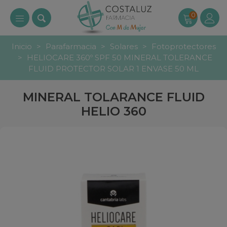
0
Inicio
>
Parafarmacia
>
Solares
>
Fotoprotectores
>
HELIOCARE 360º SPF 50 MINERAL TOLERANCE
FLUID PROTECTOR SOLAR 1 ENVASE 50 ML
MINERAL TOLARANCE FLUID
HELIO 360