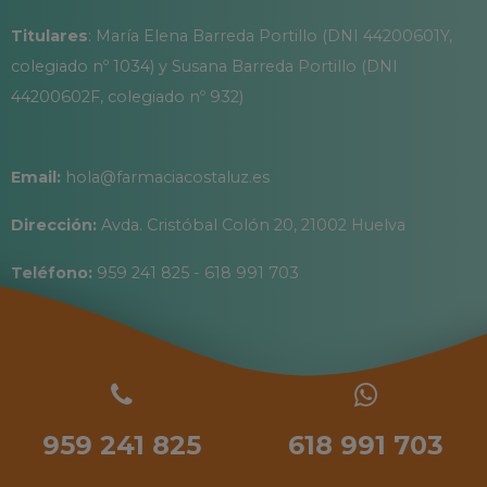
Titulares
: María Elena Barreda Portillo (DNI 44200601Y,
colegiado nº 1034) y Susana Barreda Portillo (DNI
44200602F, colegiado nº 932)
Email:
hola@farmaciacostaluz.es
Dirección:
Avda. Cristóbal Colón 20, 21002 Huelva
Teléfono:
959 241 825 - 618 991 703
959 241 825
618 991 703