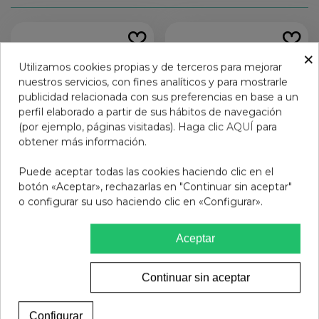
×
Utilizamos cookies propias y de terceros para mejorar
nuestros servicios, con fines analíticos y para mostrarle
publicidad relacionada con sus preferencias en base a un
perfil elaborado a partir de sus hábitos de navegación
(por ejemplo, páginas visitadas). Haga clic
AQUÍ
para
obtener más información.
Puede aceptar todas las cookies haciendo clic en el
botón «Aceptar», rechazarlas en "Continuar sin aceptar"
GAFAS PRESBICIA BADS
GAFAS PRESBICIA BADS
o configurar su uso haciendo clic en «Configurar».
BEIGE MARRON +2.00
GOMA NEGRA AVIADOR
+1.5
12,95 €
12,95 €
Aceptar
Ver más
Añadir al carrito
Continuar sin aceptar
Configurar