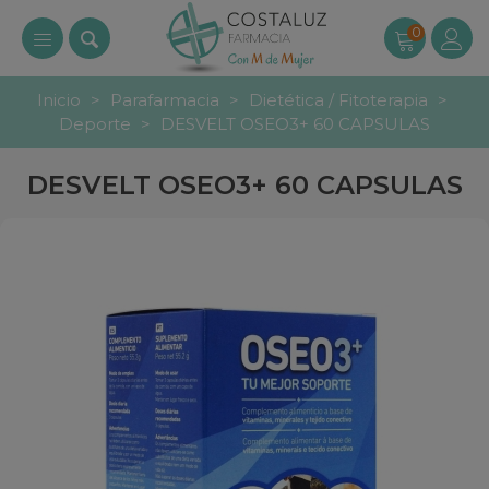
0
Inicio
>
Parafarmacia
>
Dietética / Fitoterapia
>
Deporte
>
DESVELT OSEO3+ 60 CAPSULAS
DESVELT OSEO3+ 60 CAPSULAS