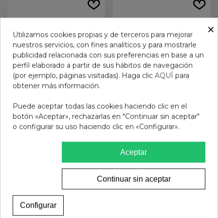
×
Utilizamos cookies propias y de terceros para mejorar
nuestros servicios, con fines analíticos y para mostrarle
publicidad relacionada con sus preferencias en base a un
perfil elaborado a partir de sus hábitos de navegación
(por ejemplo, páginas visitadas). Haga clic
AQUÍ
para
obtener más información.
Puede aceptar todas las cookies haciendo clic en el
FISIOCREM CREMA 60 G
FISIOTEND 30 CAPS
botón «Aceptar», rechazarlas en "Continuar sin aceptar"
o configurar su uso haciendo clic en «Configurar».
10,95 €
25,95 €
Aceptar
Añadir al carrito
Añadir al carrito
Continuar sin aceptar
Configurar