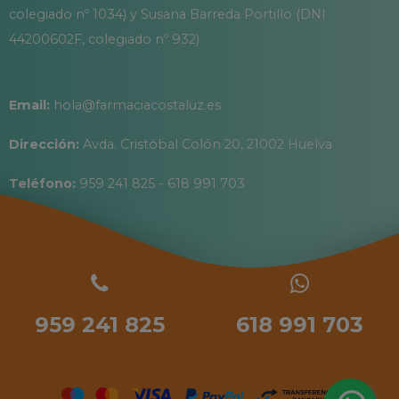
colegiado nº 1034) y Susana Barreda Portillo (DNI
44200602F, colegiado nº 932)
Email:
hola@farmaciacostaluz.es
Dirección:
Avda. Cristóbal Colón 20, 21002 Huelva
Teléfono:
959 241 825 - 618 991 703
959 241 825
618 991 703