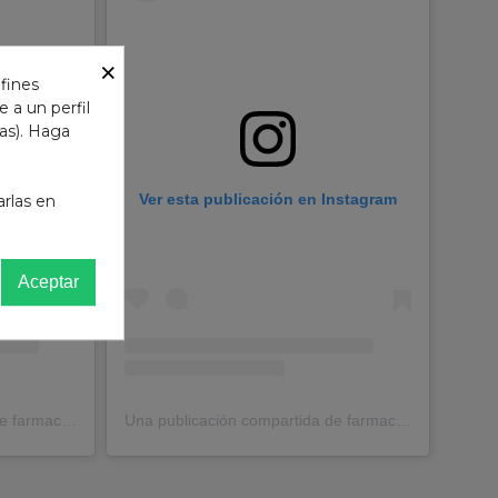
×
 fines
 a un perfil
das). Haga
Instagram
Ver esta publicación en Instagram
arlas en
Aceptar
Una publicación compartida de farmaciacostaluz (@farmaciacostaluz)
Una publicación compartida de farmaciacostaluz (@farmaciacostaluz)