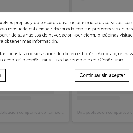
ookies propias y de terceros para mejorar nuestros servicios, con
 para mostrarle publicidad relacionada con sus preferencias en base
partir de sus hábitos de navegación (por ejemplo, páginas visita
ra obtener más información.
esta publicación en Instagram
Ver esta publicación en 
r todas las cookies haciendo clic en el botón «Aceptar», rechaz
in aceptar" o configurar su uso haciendo clic en «Configurar».
r
Continuar sin aceptar
Una publicación compartida de farmaciacostaluz (@farmaciacostaluz)