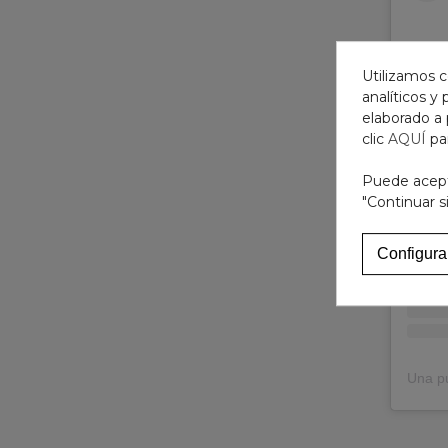
Utilizamos c
analíticos y
elaborado a 
clic
AQUÍ
pa
Ver 
Puede acepta
"Continuar s
Configura