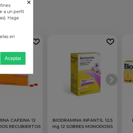
×
 fines
 a un perfil
das). Haga
arlas en
Aceptar
INA CAFEINA 12
BIODRAMINA INFANTIL 12,5
DOS RECUBIERTOS
mg 12 SOBRES MONODOSIS
SOLUCION ORAL 2,5 ml