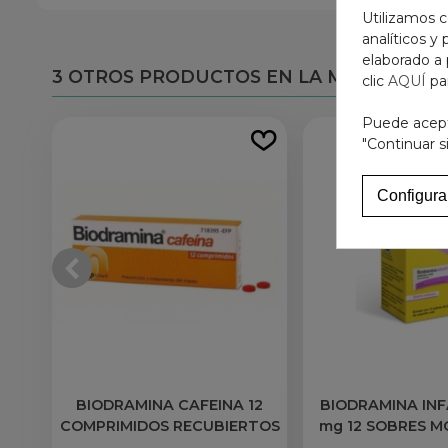
Utilizamos c
analíticos y
elaborado a 
3 OTROS PRODUCTOS EN LA MISMA CATE
clic
AQUÍ
pa
Puede acepta
"Continuar s
Configura
BIODRAMINA CAFEINA 12
BIODRAMINA INFA
COMPRIMIDOS RECUBIERTOS
mg 12 SOBRES 
SOLUCION ORAL