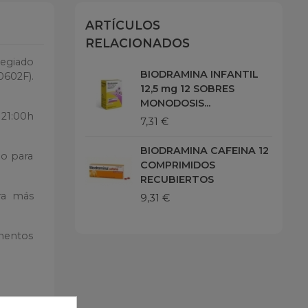
ARTÍCULOS
RELACIONADOS
legiado
BIODRAMINA INFANTIL
0602F).
12,5 mg 12 SOBRES
MONODOSIS...
 21:00h
7,31 €
BIODRAMINA CAFEINA 12
lo para
COMPRIMIDOS
RECUBIERTOS
ra más
9,31 €
amentos