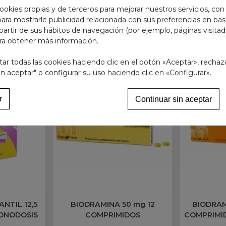
ookies propias y de terceros para mejorar nuestros servicios, con
 para mostrarle publicidad relacionada con sus preferencias en base
partir de sus hábitos de navegación (por ejemplo, páginas visita
GORÍA:
ra obtener más información.
r todas las cookies haciendo clic en el botón «Aceptar», rechaz
in aceptar" o configurar su uso haciendo clic en «Configurar».
r
Continuar sin aceptar
NTIL 12,5
BIODRAMINA 50 mg 12
BIODRAM
MONODOSIS
COMPRIMIDOS
COMPRIMI
 2,5 ml