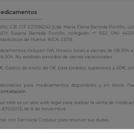
edicamentos
llo, C.B. CIF E21596242 (Lda. María Elena Barreda Portillo, co
1Y; Susana Barreda Portillo, colegiado nº 932, DNI 4420
macéuticos de Huelva. NICA: 23118.
dicamentos incluyen IVA. Horario lunes a viernes de 08:30h a
4:30h. No existirán periodos de cierres vacacionales.
0€. Gastos de envío de 0€ para pedidos superiores a 60€, so
laborables para medicamentos disponibles y en stock. Pa
Contratación
.
e este es un sitio web legal para realizar la venta de medic
to 870/2013, de 8 de noviembre.
tar con Farmacia Costaluz para resolver sus dudas.