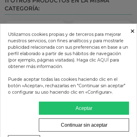
11 OTROS PRODUCTOS EN LA MISMA
CATEGORÍA:
×
Utilizamos cookies propias y de terceros para mejorar
nuestros servicios, con fines analíticos y para mostrarle
publicidad relacionada con sus preferencias en base a un
perfil elaborado a partir de sus hábitos de navegación
(por ejemplo, páginas visitadas). Haga clic
AQUÍ
para
obtener más información.
Puede aceptar todas las cookies haciendo clic en el
botón «Aceptar», rechazarlas en "Continuar sin aceptar"
o configurar su uso haciendo clic en «Configurar».
CRISTALMINA 10 mg/ml
REGAXIDIL 50 mg/ml
SOLUCION PARA
SOLUCION CUTANEA 4
Aceptar
PULVERIZACION
FRASCOS 60 ml
6,95 €
26,15 €
CUTANEA 1 FRASCO 25
ml
Añadir al carrito
Añadir al carrito
Continuar sin aceptar