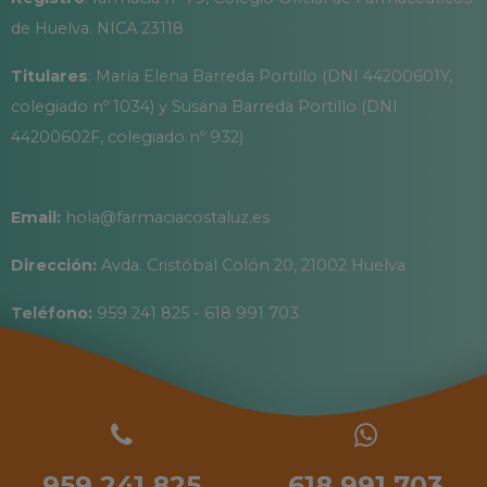
de Huelva. NICA 23118
Titulares
: María Elena Barreda Portillo (DNI 44200601Y,
colegiado nº 1034) y Susana Barreda Portillo (DNI
44200602F, colegiado nº 932)
Email:
hola@farmaciacostaluz.es
Dirección:
Avda. Cristóbal Colón 20, 21002 Huelva
Teléfono:
959 241 825 - 618 991 703
959 241 825
618 991 703