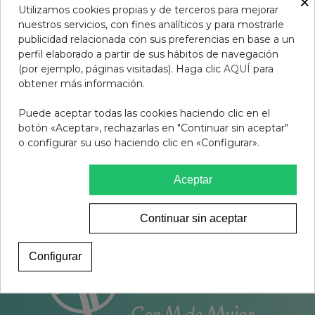
×
Resolución Litigios en Línea
Utilizamos cookies propias y de terceros para mejorar
nuestros servicios, con fines analíticos y para mostrarle
Política de Privacidad
publicidad relacionada con sus preferencias en base a un
perfil elaborado a partir de sus hábitos de navegación
(por ejemplo, páginas visitadas). Haga clic
AQUÍ
para
Contacto
obtener más información.
Sobre nosotros
Puede aceptar todas las cookies haciendo clic en el
botón «Aceptar», rechazarlas en "Continuar sin aceptar"
Encargos
o configurar su uso haciendo clic en «Configurar».
Blog
Política de Cookies
Aceptar
Configuración de cookies
Continuar sin aceptar
Configurar