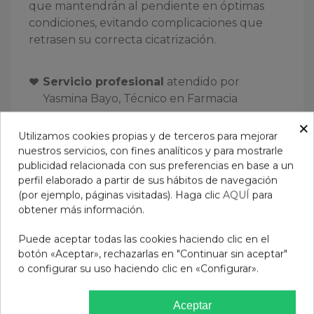
que mantendrán al pendiente en óptimas
condiciones, evitando complicaciones que
retrasen su correcta cicatrización.
Servicio profesional
atendido por
Yasmina Bayo, Técnico en Farmacia
Tratamientos disponibles:
Piercing en la
×
Utilizamos cookies propias y de terceros para mejorar
oreja y nariz
nuestros servicios, con fines analíticos y para mostrarle
Utilización de productos de gama
publicidad relacionada con sus preferencias en base a un
profesional:
sistema Inverness
perfil elaborado a partir de sus hábitos de navegación
(por ejemplo, páginas visitadas). Haga clic
AQUÍ
para
Duración del tratamiento:
10-15 minutos
obtener más información.
Requisitos:
cita previa
Puede aceptar todas las cookies haciendo clic en el
botón «Aceptar», rechazarlas en "Continuar sin aceptar"
o configurar su uso haciendo clic en «Configurar».
Aceptar